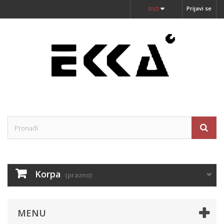
Prijavi se
RSD
Korpa
(prazno)
MENU