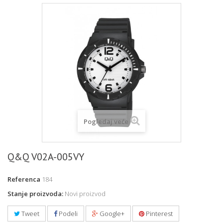
Pogledaj veće
Q&Q V02A-005VY
Referenca
184
Stanje proizvoda:
Novi proizvod
Tweet
Podeli
Google+
Pinterest