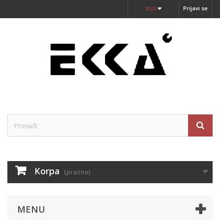
Prijavi se
RSD
Korpa
(prazno)
MENU