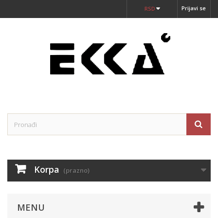
Prijavi se
RSD
Korpa
(prazno)
MENU