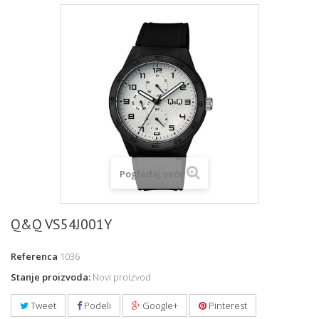
Pogledaj veće
Q&Q VS54J001Y
Referenca
1036
Stanje proizvoda:
Novi proizvod
Tweet
Podeli
Google+
Pinterest