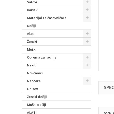
Satovi
Kaiševi
Materijal za časovničare
Dečiji
Alati
Ženski
Muški
Oprema za radnje
Nakit
Novčanici
Naočare
SPEC
Unisex
Ženski dečiji
Muški dečiji
ALATI
SVE 