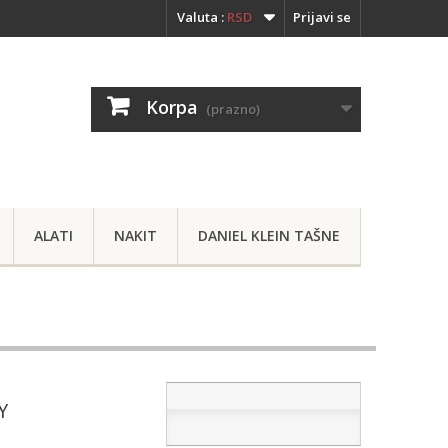
Valuta :
RSD
Prijavi se
Korpa
(prazno)
ALATI
NAKIT
DANIEL KLEIN TAŠNE
Y