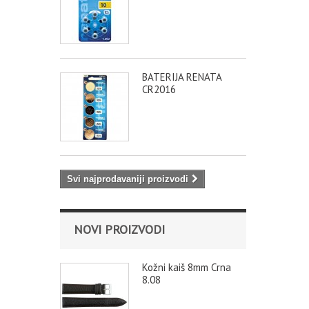
BATERIJA RENATA
CR2016
Svi najprodavaniji proizvodi
NOVI PROIZVODI
Kožni kaiš 8mm Crna
8.08