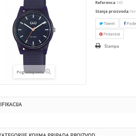
Referenca
143
Stanje proizvoda:
Nov
Tweet
Pode
Pinterest
Štampa
Pogledaj veće
IFIKACIJA
KATEGORIJE KOJIMA PRIPADA PROIZVOD