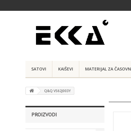
SATOVI
KAIŠEVI
MATERIJAL ZA ČASOVN
Q&Q VS62J003Y
PROIZVODI