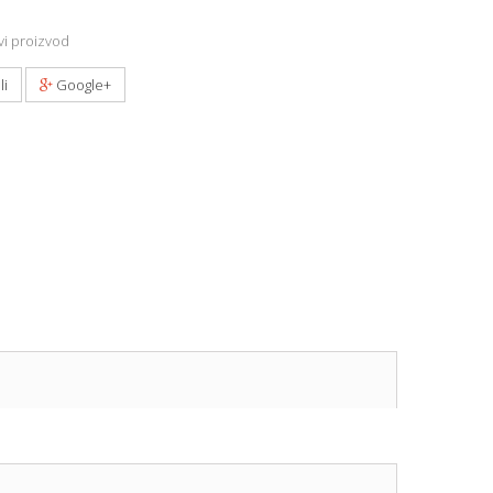
i proizvod
li
Google+