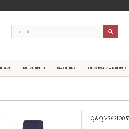
IČARE
NOVČANICI
NAOČARE
OPREMA ZA RADNJE
Q&Q VS62J003