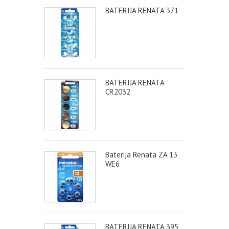
BATERIJA RENATA 371
BATERIJA RENATA
CR2032
Baterija Renata ZA 13
WE6
BATERIJA RENATA 395