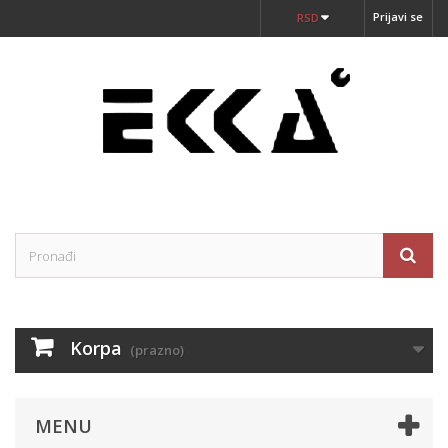
Prijavi se
RSD
Korpa
(prazno)
MENU