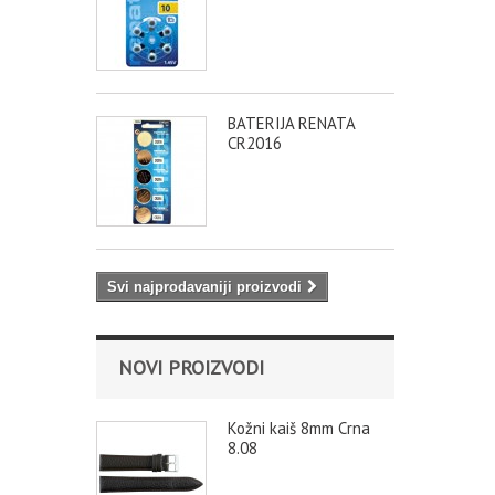
BATERIJA RENATA
CR2016
Svi najprodavaniji proizvodi
NOVI PROIZVODI
Kožni kaiš 8mm Crna
8.08