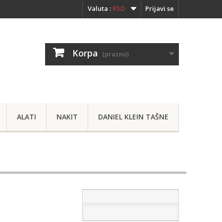
Valuta :
RSD
Prijavi se
Korpa
(prazno)
ALATI
NAKIT
DANIEL KLEIN TAŠNE