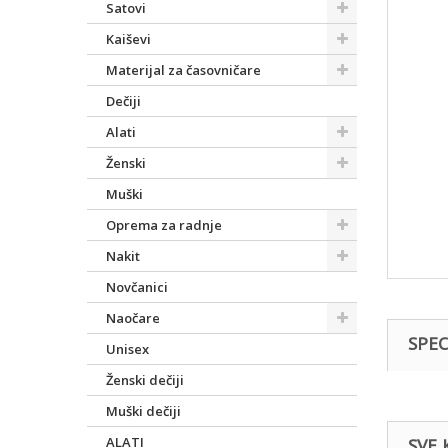
Satovi
Kaiševi
Materijal za časovničare
Dečiji
Alati
Ženski
Muški
Oprema za radnje
Nakit
Novčanici
Naočare
SPEC
Unisex
Ženski dečiji
Muški dečiji
ALATI
SVE 