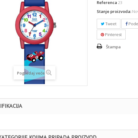
Referenca
23
Stanje proizvoda:
Nov
Tweet
Pode
Pinterest
Štampa
Pogledaj veće
IFIKACIJA
KATEGORIJE KOJIMA PRIPADA PROIZVOD