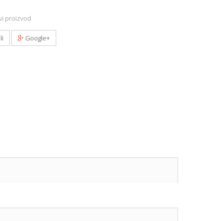
i proizvod
li
Google+