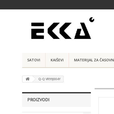
SATOVI
KAIŠEVI
MATERIJAL ZA ČASOVN
Q-Q VR99J004Y
PROIZVODI