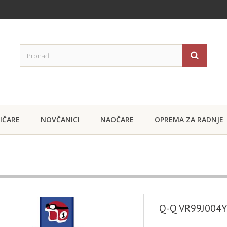
IČARE
NOVČANICI
NAOČARE
OPREMA ZA RADNJE
Q-Q VR99J004Y