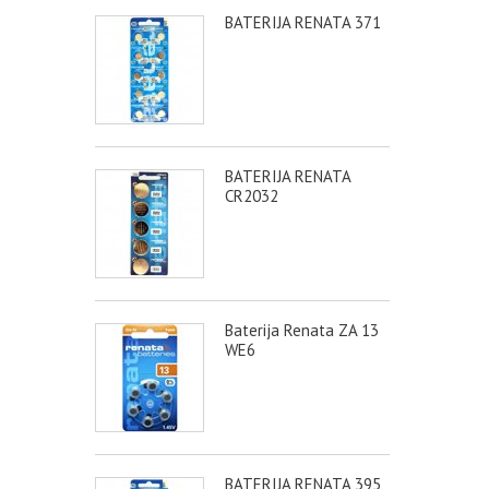
BATERIJA RENATA 371
BATERIJA RENATA
CR2032
Baterija Renata ZA 13
WE6
BATERIJA RENATA 395