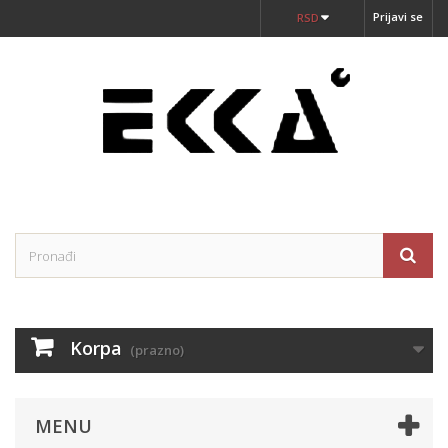
Prijavi se
RSD
Korpa
(prazno)
MENU