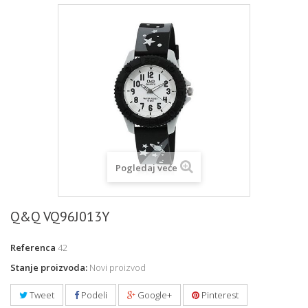
Pogledaj veće
Q&Q VQ96J013Y
Referenca
42
Stanje proizvoda:
Novi proizvod
Tweet
Podeli
Google+
Pinterest