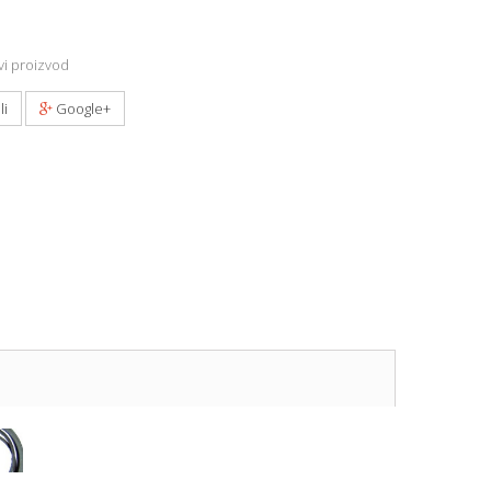
i proizvod
li
Google+