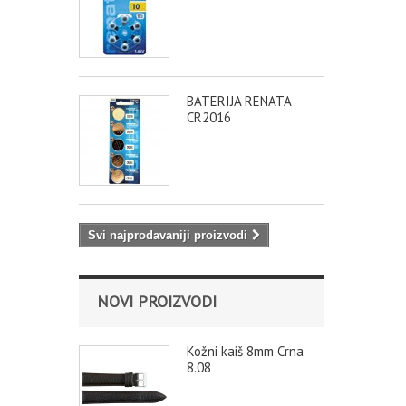
BATERIJA RENATA
CR2016
Svi najprodavaniji proizvodi
NOVI PROIZVODI
Kožni kaiš 8mm Crna
8.08