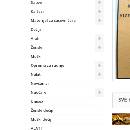
Satovi
Kaiševi
Materijal za časovničare
Dečiji
Alati
Ženski
Muški
Oprema za radnje
Nakit
Novčanici
Naočare
SVE 
Unisex
Ženski dečiji
Materija
Muški dečiji
ALATI