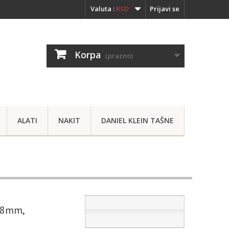
Valuta :
RSD
Prijavi se
Korpa
(prazno)
ALATI
NAKIT
DANIEL KLEIN TAŠNE
.8mm,