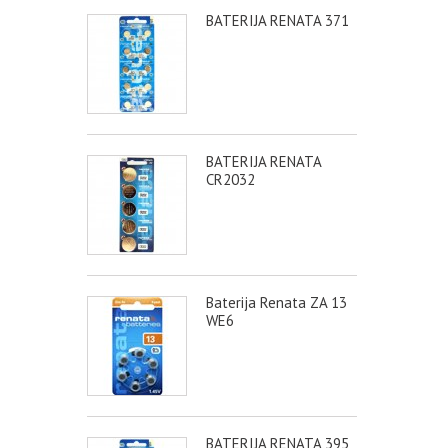
BATERIJA RENATA 371
BATERIJA RENATA
CR2032
Baterija Renata ZA 13
WE6
BATERIJA RENATA 395