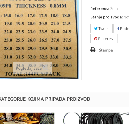
Referenca
Žuta
Stanje proizvoda:
Nov
Tweet
Pode
Pinterest
Štampa
Pogledaj veće
KATEGORIJE KOJIMA PRIPADA PROIZVOD
l za časovničare
- Dihtunzi