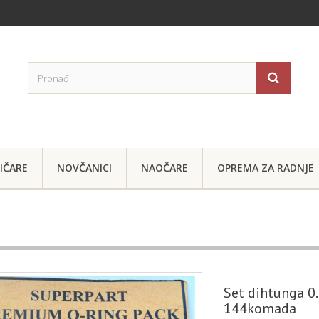
IČARE
NOVČANICI
NAOČARE
OPREMA ZA RADNJE
Set dihtunga 0
144komada