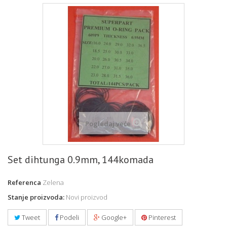
Pogledaj veće
Set dihtunga 0.9mm, 144komada
Referenca
Zelena
Stanje proizvoda:
Novi proizvod
Tweet
Podeli
Google+
Pinterest