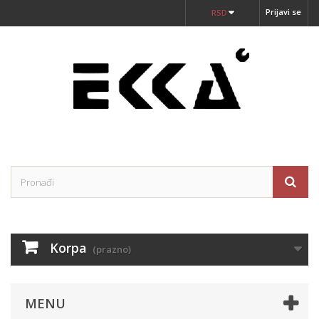
Prijavi se
RSD
Korpa
(prazno)
MENU