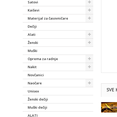
Satovi
Kaiševi
Materijal za časovničare
Dečiji
Alati
Ženski
Muški
Oprema za radnje
Nakit
Novčanici
Naočare
SVE 
Unisex
Ženski dečiji
Materija
Muški dečiji
ALATI