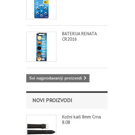
BATERIJA RENATA
CR2016
Svi najprodavaniji proizvodi
NOVI PROIZVODI
Kožni kaiš 8mm Crna
8.08