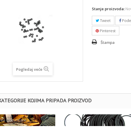
Stanje proizvoda:
Nov
Tweet
Pode
Pinterest
Štampa
Pogledaj veće
KATEGORIJE KOJIMA PRIPADA PROIZVOD
l za časovničare
- Dihtunzi