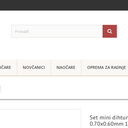
IČARE
NOVČANICI
NAOČARE
OPREMA ZA RADNJE
Set mini dihtun
0.70x0.60mm 