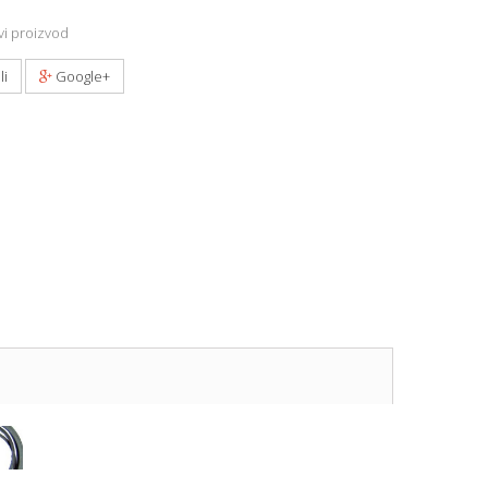
i proizvod
li
Google+