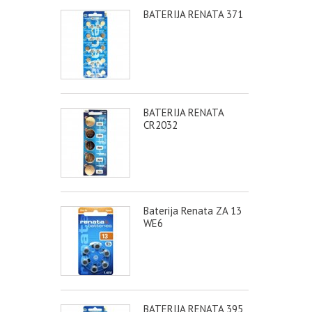
BATERIJA RENATA 371
BATERIJA RENATA
CR2032
Baterija Renata ZA 13
WE6
BATERIJA RENATA 395