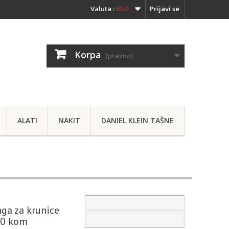
Valuta :
RSD
Prijavi se
Korpa
(prazno)
ALATI
NAKIT
DANIEL KLEIN TAŠNE
ga za krunice
10 kom