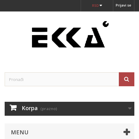
Prijavi se
RSD
Korpa
(prazno)
MENU