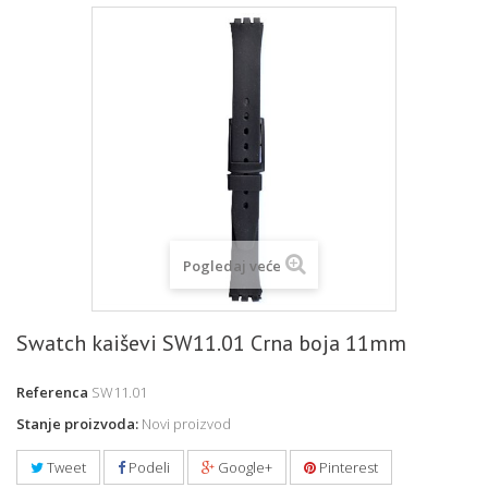
Pogledaj veće
Swatch kaiševi SW11.01 Crna boja 11mm
Referenca
SW11.01
Stanje proizvoda:
Novi proizvod
Tweet
Podeli
Google+
Pinterest