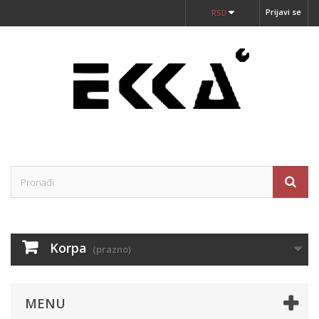
Prijavi se
RSD
Korpa
(prazno)
MENU