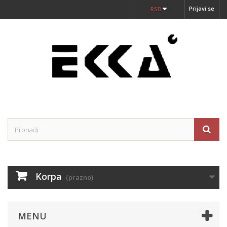
Prijavi se
RSD
Korpa
(prazno)
MENU