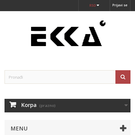
Prijavi se
RSD
Korpa
(prazno)
MENU