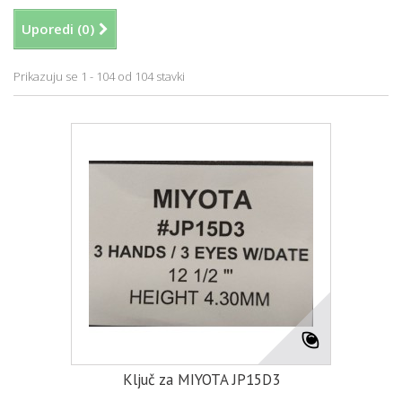
Uporedi (
0
)
Prikazuju se 1 - 104 od 104 stavki
Ključ za MIYOTA JP15D3